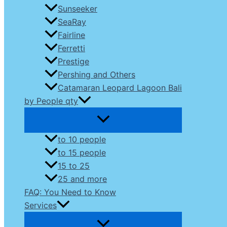
Sunseeker
SeaRay
Fairline
Ferretti
Prestige
Pershing and Others
Catamaran Leopard Lagoon Bali
by People qty
to 10 people
to 15 people
15 to 25
25 and more
FAQ: You Need to Know
Services